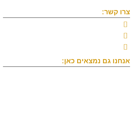
צרו קשר:
נייד: 052-4477995
משרד: 077-4662515
אימייל: anat@vilnai-law.com
אנחנו גם נמצאים כאן: