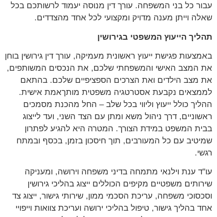
עבור כל בני המשפחה. עורך דין מנוסה יעמוד לרשותכם בכל
שאלה וייתן מענה מדויק ומקצועי לכל אחד מהצדדים.
תהליך הייעוץ המשפטי בגירושין
באמצעות פגישת ייעוץ ראשונית מעמיקה, עורך דין גירושין בוחן
את המצב האישי והמשפחתי שלכם, את הנכסים המשותפים,
את מצב הילדים ואת הצרכים הספציפיים שלכם. בהתאם
לממצאים נקבעת אסטרטגיה משפטית מותךאמת אישית.
ההליך כולל ייעוץ וליווי בכל שלב – החל מהכנת מסמכים
ראשוניים, דרך ניהול משא ומתן עם הצד השני, ועד לייצוג
בבית המשפט במידת הצורך. המטרה היא להגיע לפתרון
שמיטיב עם כל המעורבים, תוך חיסכון בזמן, בכסף ובמתח
רגשי.
עו"ד ענת וילנאי מתמחה בדיני משפחה וירושה, ומעניקה
שירותים משפטיים מקיפים הכוללים ייצוג בהליכי גירושין
וסכסוכי משפחה, עריכת הסכמי ממון, שירותי גישור, ייצוג צד
אחד בהליך גישור, טיפול בהליכי ירושה ועריכת צוואות וייפויי