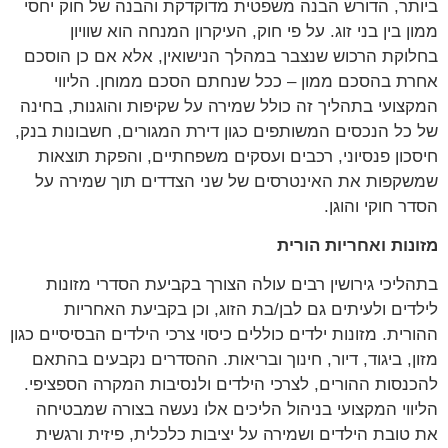
ביותר, הדורש הבנה משפטית מדוקדקת והבנה של חוק יחסי
ממון בין בני זוג. על פי חוק, העיקרון המנחה הוא שוויון
בחלוקת הרכוש שנצבר במהלך הנישואין, אלא אם כן הוסכם
אחרת בהסכם ממון – ככל שנחתם הסכם ממוחן. הליווי
המקצועי בתהליך זה כולל שמירה על שקיפות והוגנות, בחינה
של כל הנכסים המשותפים כגון דירת המגורים, חשבונות בנק,
חיסכון פנסיוני, רכבים ועסקים משפחתיים, והפקת תוצאות
שמשקפות את האינטרסים של שני הצדדים תוך שמירה על
הסדר חוקי והוגן.
מזונות ואחריות הורית
בתהליכי גירושין רבים עולה הצורך בקביעת הסדרי מזונות
לילדים ולעיתים גם לבן/בת הזוג, וכן בקביעת האחריות
ההורית. מזונות ילדים כוללים כיסוי צרכי הילדים הבסיסיים כגון
מזון, ביגוד, דיור, חינוך ובריאות. ההסדרים נקבעים בהתאם
להכנסות ההורים, לצרכי הילדים ולנסיבות המקרה הספציפי.
הליווי המקצועי בניהול הליכים אלו נעשה בצורה שמבטיחה
את טובת הילדים ושמירה על יציבות כלכלית, פיזית ורגשית