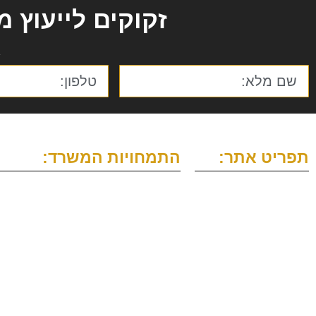
זקוקים לייעוץ 
א
תפריט אתר:
התמחויות המשרד:
עמוד הבית
עורך דין ייפוי כוח מתמשך
אודות
גישור
תחומי
עורך דין הסכם ממון
התמחות
צוואות וירושות
מהתקשורת
גישור לפני גירושין
צור קשר
עורך דין ירושה