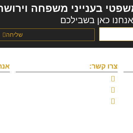
משפטי בענייני משפחה וירושה
נחנו כאן בשבילכם
שליחה
צרו קשר:
אנח
נייד: 052-4477995
משרד: 077-4662515
אימייל: anat@vilnai-law.com